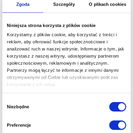
Zgoda
Szczegóły
O plikach cookies
biznes,
Podaj preferowaną formę
Niniejsza strona korzysta z plików cookie
odpowiedzi: mail lub tel.
Korzystamy z plików cookie, aby korzystać z treści i
reklam, aby oferować funkcje społecznościowe i
analizować ruch w naszej witrynie.
Informacje o tym, jak
korzystasz z naszej witryny, udostępniamy partnerom
Wyślij wiadomość
społecznościowym, reklamowym i analitycznym.
Partnerzy mogą łączyć te informacje z innymi danymi
otrzymywanymi od Ciebie lub uzyskiwanymi podczas
korzystania z ich usług.
Napisz w czym możemy Ci pomóc?
Wybór
I
Niezbędne
zgody
m
i
W
ę
E
Preferencje
i
*
m