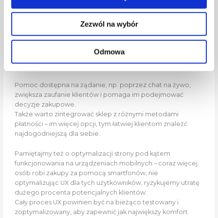
kosztach dostawy i formach płatności. Zbyt skomplikowany
proces zamówienia często zniechęca użytkowników do
Zezwól na wybór
finalizacji zakupów.
Odmowa
Kolejnym aspektem, na który należy zwrócić uwagę, jest
dostępność customer supportu.
Pomoc dostępna na żądanie, np. poprzez chat na żywo,
zwiększa zaufanie klientów i pomaga im podejmować
decyzje zakupowe.
Także warto zintegrować sklep z różnymi metodami
płatności – im więcej opcji, tym łatwiej klientom znaleźć
najdogodniejszą dla siebie.
Pamiętajmy też o optymalizacji strony pod kątem
funkcjonowania na urządzeniach mobilnych – coraz więcej
osób robi zakupy za pomocą smartfonów, nie
optymalizując UX dla tych użytkowników, ryzykujemy utratę
dużego procenta potencjalnych klientów.
Cały proces UX powinien być na bieżąco testowany i
zoptymalizowany, aby zapewnić jak największy komfort