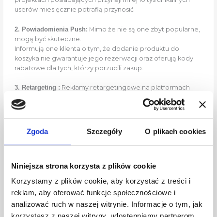
userów miesięcznie potrafią przynosić
2. Powiadomienia Push:
Mimo że nie są one zbyt popularne,
mogą być skuteczne.
Informują one klienta o tym, że dodanie produktu do
koszyka nie gwarantuje jego rezerwacji oraz oferują kody
rabatowe dla tych, którzy porzucili zakup.
3. Retargeting :
Reklamy retargetingowe na platformach
takich jak Facebook, Instagram, Google czy YouTube mogą
przypomnieć klientowi o produktach, które dodał do
koszyka.
Zgoda
Szczegóły
O plikach cookies
4. Wiadomości SMS:
Ze względu na wysoki współczynnik
otwarć, SMS-y mogą być skutecznym narzędziem w
odzyskiwaniu klientów, zwłaszcza jeśli nie otworzyli
Niniejsza strona korzysta z plików cookie
wcześniejszych e-maili.
Korzystamy z plików cookie, aby korzystać z treści i
reklam, aby oferować funkcje społecznościowe i
analizować ruch w naszej witrynie.
Informacje o tym, jak
korzystasz z naszej witryny, udostępniamy partnerom