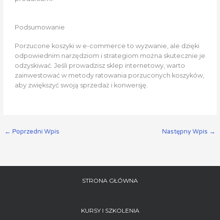
Podsumowanie
Porzucone koszyki w e-commerce to wyzwanie, ale dzięki
odpowiednim narzędziom i strategiom można skutecznie je
odzyskiwać. Jeśli prowadzisz sklep internetowy, warto
zainwestować w metody ratowania porzuconych koszyków,
aby zwiększyć swoją sprzedaż i konwersję.
←
Poprzedni Wpis
Następny Wpis
→
STRONA GŁÓWNA
KURSY I SZKOLENIA